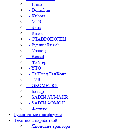
- Jinma
- Dongfeng
- Kubota
- МТЗ
- Solis
- Казак
- СТАВРОПОЛЕЦ
- Русич / Rusich
- Уралец
- Rossel
- Файтер
- YTO
- TaiHong|ТайХонг
- TZR
- GEOMETRY
- Батыр
- SADIN AUMAHR
- SADIN AOMOH
- Феникс
Гусеничные платформы
Техника с наработкой
- Японские трактора