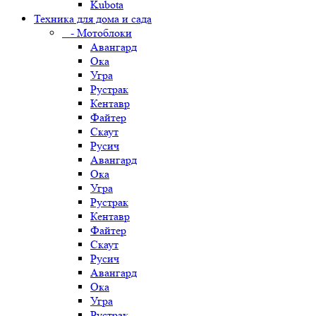
Kubota
Техника для дома и сада
- Мотоблоки
Авангард
Ока
Угра
Рустрак
Кентавр
Файтер
Скаут
Русич
Авангард
Ока
Угра
Рустрак
Кентавр
Файтер
Скаут
Русич
Авангард
Ока
Угра
Рустрак