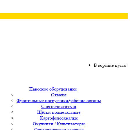
В корзине пусто!
Навесное оборудование
Отвалы
Фронтальные погрузчики/рабочие органы
Снегоочистители
Щётки подметальные
Картофелесажалки
Окучники / Культиваторы
Опрыскиватели садовые