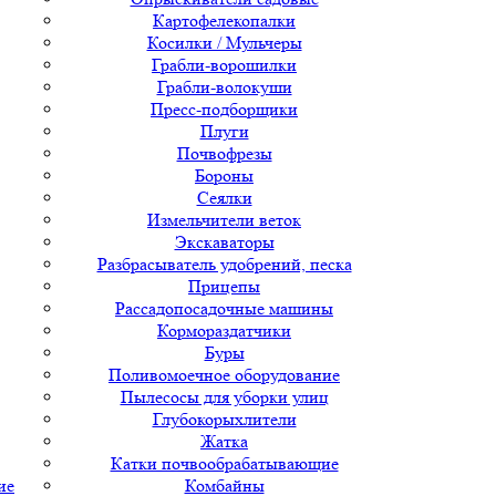
Картофелекопалки
Косилки / Мульчеры
Грабли-ворошилки
Грабли-волокуши
Пресс-подборщики
Плуги
Почвофрезы
Бороны
Сеялки
Измельчители веток
Экскаваторы
Разбрасыватель удобрений, песка
Прицепы
Рассадопосадочные машины
Кормораздатчики
Буры
Поливомоечное оборудование
Пылесосы для уборки улиц
Глубокорыхлители
Жатка
Катки почвообрабатывающие
ие
Комбайны