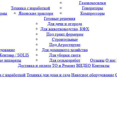
Газонокосилки
Техника с наработкой
Генераторы
ормы
Японские трактора
Компрессоры
Готовые решения
Для дачи и огорода
Для животноводства, КФХ
Под грант фермерам
Строительные
Под Агростартап
удование
Для домашнего хозяйства
 Кентавр / SOLIS
Для уборки снега
е аппараты
Для сельхозработ
Отзывы
О нас
Доставка и оплата
ТО и Ремонт
ВИДЕО
Контакты
а с наработкой
Техника для дома и сада
Навесное оборудование