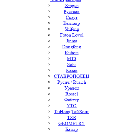
Xingtai
Рустрак
Скаут
Кентавр
Shifeng
Foton Lovol
Jinma
Dongfeng
Kubota
МТЗ
Solis
Казак
СТАВРОПОЛЕЦ
Русич / Rusich
Уралец
Rossel
Файтер
YTO
TaiHong|ТайХонг
TZR
GEOMETRY
Батыр