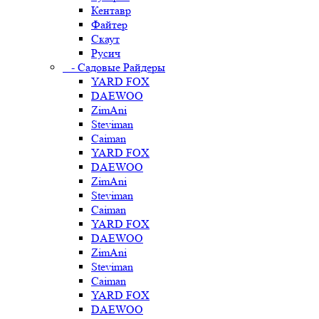
Кентавр
Файтер
Скаут
Русич
- Садовые Райдеры
YARD FOX
DAEWOO
ZimAni
Steviman
Caiman
YARD FOX
DAEWOO
ZimAni
Steviman
Caiman
YARD FOX
DAEWOO
ZimAni
Steviman
Caiman
YARD FOX
DAEWOO