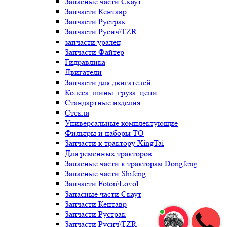
Запасные части Скаут
Запчасти Кентавр
Запчасти Рустрак
Запчасти Русич\TZR
запчасти уралец
Запчасти Файтер
Гидравлика
Двигатели
Запчасти для двигателей
Колёса, шины, груза, цепи
Стандартные изделия
Стёкла
Универсальные комплектующие
Фильтры и наборы ТО
Запчасти к трактору XingTai
Для ременных тракторов
Запасные части к тракторам Dongfeng
Запасные части Shifeng
Запчасти Foton\Lovol
Запасные части Скаут
Запчасти Кентавр
Запчасти Рустрак
Запчасти Русич\TZR