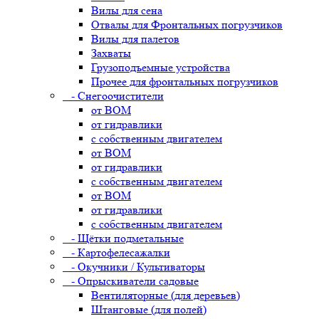
Вилы для сена
Отвалы для Фронтальных погрузчиков
Вилы для палетов
Захваты
Грузоподъемные устройства
Прочее для фронтальных погрузчиков
- Снегоочистители
от ВОМ
от гидравлики
с собственным двигателем
от ВОМ
от гидравлики
с собственным двигателем
от ВОМ
от гидравлики
с собственным двигателем
- Щётки подметальные
- Картофелесажалки
- Окучники / Культиваторы
- Опрыскиватели садовые
Вентиляторные (для деревьев)
Штанговые (для полей)