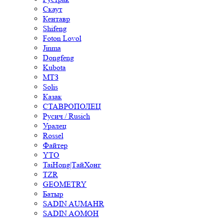
Скаут
Кентавр
Shifeng
Foton Lovol
Jinma
Dongfeng
Kubota
МТЗ
Solis
Казак
СТАВРОПОЛЕЦ
Русич / Rusich
Уралец
Rossel
Файтер
YTO
TaiHong|ТайХонг
TZR
GEOMETRY
Батыр
SADIN AUMAHR
SADIN AOMOH