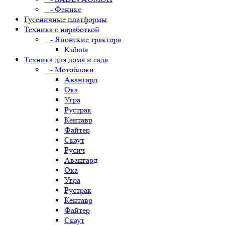
- Феникс
Гусеничные платформы
Техника с наработкой
- Японские трактора
Kubota
Техника для дома и сада
- Мотоблоки
Авангард
Ока
Угра
Рустрак
Кентавр
Файтер
Скаут
Русич
Авангард
Ока
Угра
Рустрак
Кентавр
Файтер
Скаут