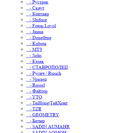
- Рустрак
- Скаут
- Кентавр
- Shifeng
- Foton Lovol
- Jinma
- Dongfeng
- Kubota
- МТЗ
- Solis
- Казак
- СТАВРОПОЛЕЦ
- Русич / Rusich
- Уралец
- Rossel
- Файтер
- YTO
- TaiHong|ТайХонг
- TZR
- GEOMETRY
- Батыр
- SADIN AUMAHR
- SADIN AOMOH