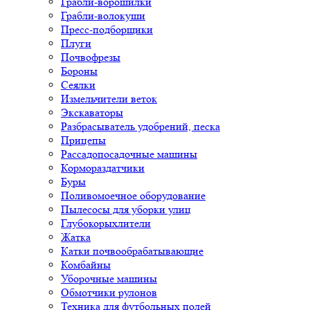
Грабли-ворошилки
Грабли-волокуши
Пресс-подборщики
Плуги
Почвофрезы
Бороны
Сеялки
Измельчители веток
Экскаваторы
Разбрасыватель удобрений, песка
Прицепы
Рассадопосадочные машины
Кормораздатчики
Буры
Поливомоечное оборудование
Пылесосы для уборки улиц
Глубокорыхлители
Жатка
Катки почвообрабатывающие
Комбайны
Уборочные машины
Обмотчики рулонов
Техника для футбольных полей