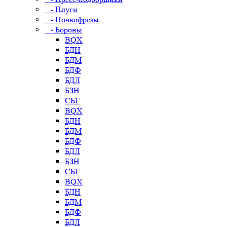
- Плуги
- Почвофрезы
- Бороны
BQX
БДН
БДМ
БДФ
БДЛ
БЗН
СБГ
BQX
БДН
БДМ
БДФ
БДЛ
БЗН
СБГ
BQX
БДН
БДМ
БДФ
БДЛ